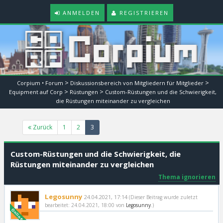
ANMELDEN
REGISTRIEREN
>
>
Corpium • Forum
Diskussionsbereich von Mitgliedern für Mitglieder
>
>
Equipment auf Corp
Rüstungen
Custom-Rüstungen und die Schwierigkeit,
die Rüstungen miteinander zu vergleichen
(current)
Zurück
1
2
3
Custom-Rüstungen und die Schwierigkeit, die
Rüstungen miteinander zu vergleichen
Thema ignorieren
Legosunny
24.04.2021, 17:14
(Dieser Beitrag wurde zuletzt
bearbeitet: 24.04.2021, 18:00 von
Legosunny
.)