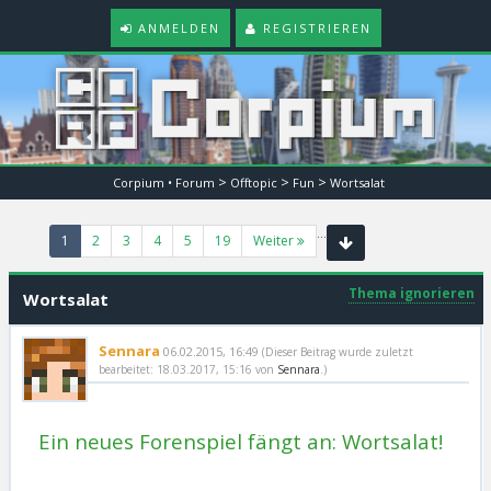
ANMELDEN
REGISTRIEREN
>
>
>
Corpium • Forum
Offtopic
Fun
Wortsalat
…
(current)
1
2
3
4
5
19
Weiter
Thema ignorieren
Wortsalat
Sennara
06.02.2015, 16:49
(Dieser Beitrag wurde zuletzt
bearbeitet: 18.03.2017, 15:16 von
Sennara
.)
Ein neues Forenspiel fängt an: Wortsalat!