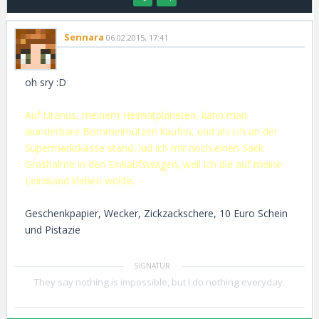
Sennara
06.02.2015, 17:41
oh sry :D
Auf Uranus, meinem Heimatplaneten, kann man
wunderbare Bommelmützen kaufen, und als ich an der
Supermarktkasse stand, lud ich mir noch einen Sack
Grashalme in den Einkaufswagen, weil ich die auf meine
Leinwand kleben wollte.
Geschenkpapier, Wecker, Zickzackschere, 10 Euro Schein
und Pistazie
They say nothing is impossible, but I do nothing everyday.