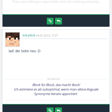
They say nothing is impossible, but I do nothing everyday.
kikelkik
06.02.2015, 17:37
lad' die Seite neu :D
Block für Block, das macht Bock!
Ich estimiere es als suboptimal, wenn man altera-linguale
Synonyme iterativ apportiert.