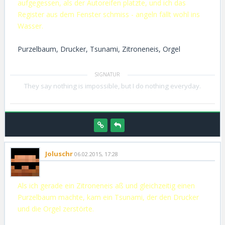
aufgegessen, als der Autoreifen platzte, und ich das
Register aus dem Fenster schmiss - angeln fällt wohl ins
Wasser.
Purzelbaum, Drucker, Tsunami, Zitroneneis, Orgel
They say nothing is impossible, but I do nothing everyday.
Joluschr
06.02.2015, 17:28
Als ich gerade ein Zitroneneis aß und gleichzeitig einen
Purzelbaum machte, kam ein Tsunami, der den Drucker
und die Orgel zerstörte.